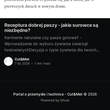
pierwszych dniach w nowym domu.
Receptura dobrej paszy - jakie surowce są
niezbędne?
Karmienie naturalne czy pasze gotowe? -
Wprowadzenie do wyboru żywienia zwierząt
hodowlanychDecyzja o typie żywienia dla twoich
zwierząt hodowlanych to niełatwy wybór. Naturalne
Cut&Met
karmienie, czyli podawanie zwierzętom surowców w
7 lip 2026
•
1 min read
naturalnej formie, wydaje się być najzdrowszym
sposobem. Jednakże, jest to czasochłonny proces,
który wymaga dużo uwagi i wiedzy. Z drugiej strony
Portal o przemyśle i technice - Cut&Met
© 2026
Powered by Ghost