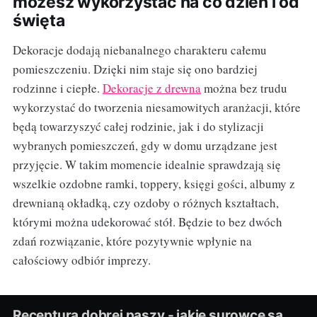
możesz wykorzystać na co dzień i od
święta
Dekoracje dodają niebanalnego charakteru całemu
pomieszczeniu. Dzięki nim staje się ono bardziej
rodzinne i ciepłe.
Dekoracje z drewna
można bez trudu
wykorzystać do tworzenia niesamowitych aranżacji, które
będą towarzyszyć całej rodzinie, jak i do stylizacji
wybranych pomieszczeń, gdy w domu urządzane jest
przyjęcie. W takim momencie idealnie sprawdzają się
wszelkie ozdobne ramki, toppery, księgi gości, albumy z
drewnianą okładką, czy ozdoby o różnych kształtach,
którymi można udekorować stół. Będzie to bez dwóch
zdań rozwiązanie, które pozytywnie wpłynie na
całościowy odbiór imprezy.
Receptura dobrej paszy - jakie surowce są