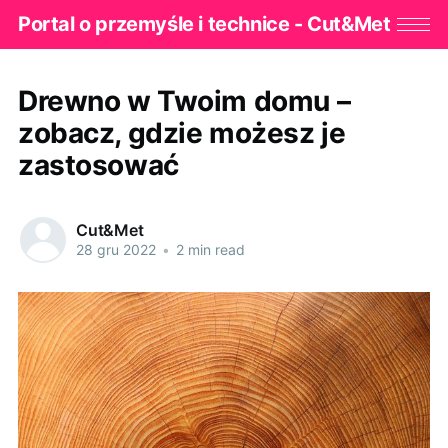
Portal o przemyśle i technice - Cut&Met
Drewno w Twoim domu –
zobacz, gdzie możesz je
zastosować
Cut&Met
28 gru 2022
•
2 min read