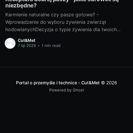
niezbędne?
Karmienie naturalne czy pasze gotowe? -
Wprowadzenie do wyboru żywienia zwierząt
hodowlanychDecyzja o typie żywienia dla twoich
zwierząt hodowlanych to niełatwy wybór. Naturalne
Cut&Met
karmienie, czyli podawanie zwierzętom surowców w
7 lip 2026
•
1 min read
naturalnej formie, wydaje się być najzdrowszym
sposobem. Jednakże, jest to czasochłonny proces,
który wymaga dużo uwagi i wiedzy. Z drugiej strony
Portal o przemyśle i technice - Cut&Met
© 2026
Powered by Ghost