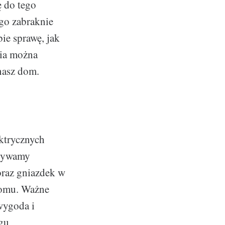
ę do tego
go zabraknie
ie sprawę, jak
nia można
nasz dom.
ktrycznych
krywamy
 oraz gniazdek w
domu. Ważne
wygoda i
gu