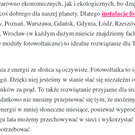
 zarówno ekonomicznych, jak i ekologicznych, bo dzi
instalacje f
oś dobrego dla naszej planety. Dlatego
w, Poznań, Warszawa, Gdańsk, Gdynia, Łódź, Rzeszów
k, Wrocław (w każdym dużym mieście znajdziemy fac
je moduły fotowoltaiczne) to idealne rozwiązanie dla
ia z energii ze słońca są oczywiste. Fotowoltaika to 
ii. Dzięki niej jesteśmy w stanie stać się niezależni o
nków za prąd. To także rozwiązanie przyjazne dla ś
odatkowo nie musimy przejmować się tym, że możem
energii w mniej słoneczne miesiące, ponieważ wypr
gu lata możemy przechowywać w sieci i wykorzystać
potrzebować.