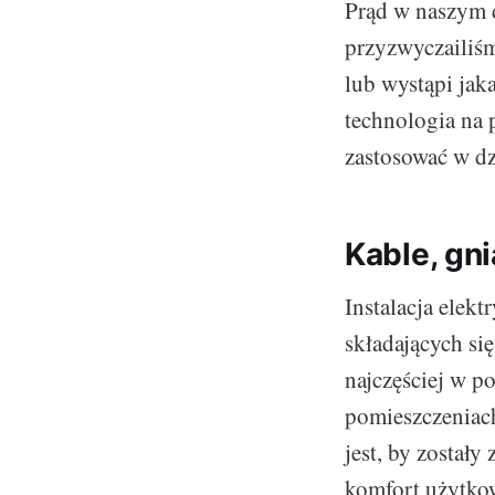
Prąd w naszym d
przyzwyczailiś
lub wystąpi jak
technologia na p
zastosować w d
Kable, gn
Instalacja elek
składających si
najczęściej w p
pomieszczeniach
jest, by został
komfort użytko