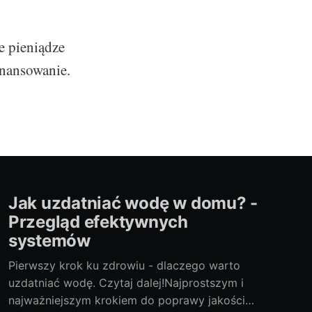
e pieniądze
inansowanie.
Jak uzdatniać wodę w domu? -
Przegląd efektywnych
systemów
Pierwszy krok ku zdrowiu - dlaczego warto
uzdatniać wodę. Czytaj dalej!Najprostszym i
najważniejszym krokiem do poprawy jakości