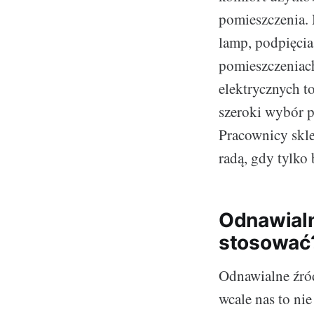
pomieszczenia. 
lamp, podpięcia
pomieszczeniac
elektrycznych t
szeroki wybór p
Pracownicy skl
radą, gdy tylko
Odnawialn
stosować
Odnawialne źród
wcale nas to nie