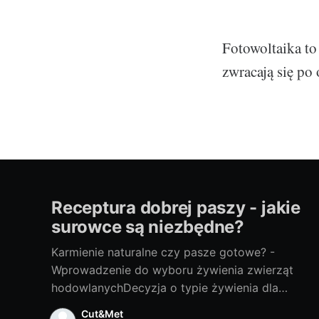
Fotowoltaika to
zwracają się po
Receptura dobrej paszy - jakie
surowce są niezbędne?
Karmienie naturalne czy pasze gotowe? -
Wprowadzenie do wyboru żywienia zwierząt
hodowlanychDecyzja o typie żywienia dla
twoich zwierząt hodowlanych to niełatwy
Cut&Met