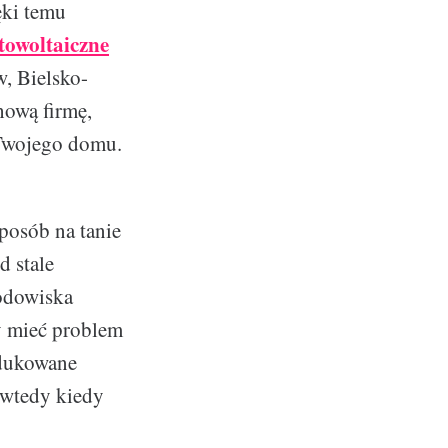
ęki temu
otowoltaiczne
, Bielsko-
hową firmę,
 Twojego domu.
sposób na tanie
d stale
rodowiska
y mieć problem
odukowane
 wtedy kiedy