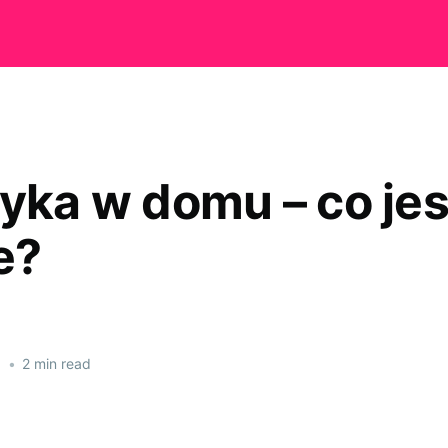
ryka w domu – co jes
e?
1
•
2 min read