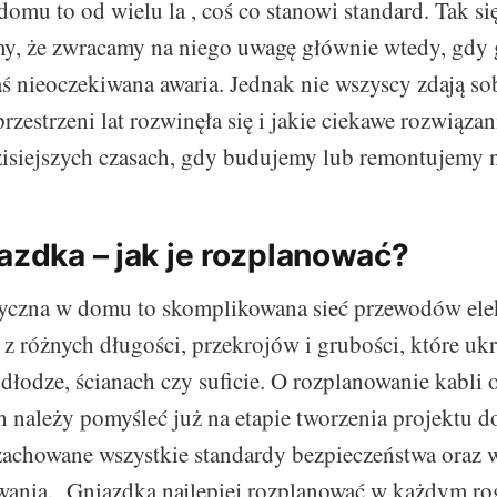
omu to od wielu la , coś co stanowi standard. Tak si
my, że zwracamy na niego uwagę głównie wtedy, gdy 
aś nieoczekiwana awaria. Jednak nie wszyscy zdają sob
rzestrzeni lat rozwinęła się i jakie ciekawe rozwiąza
zisiejszych czasach, gdy budujemy lub remontujemy 
iazdka – jak je rozplanować?
tryczna w domu to skomplikowana sieć przewodów ele
ę z różnych długości, przekrojów i grubości, które u
odłodze, ścianach czy suficie. O rozplanowanie kabli
 należy pomyśleć już na etapie tworzenia projektu 
y zachowane wszystkie standardy bezpieczeństwa oraz 
wania. Gniazdka najlepiej rozplanować w każdym ro