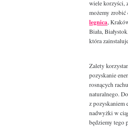
wiele korzyści,
możemy zrobić c
legnica
, Krakó
Biała, Białysto
która zainstalu
Zalety korzystan
pozyskanie energ
rosnących rachu
naturalnego. D
z pozyskaniem 
nadwyżki w cią
będziemy tego 