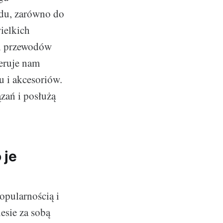
ądu, zarówno do
ielkich
ch przewodów
eruje nam
u i akcesoriów.
zań i posłużą
 je
opularnością i
esie za sobą