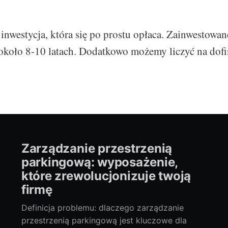
 inwestycja, która się po prostu opłaca. Zainwestowan
 około 8-10 latach. Dodatkowo możemy liczyć na dof
Zarządzanie przestrzenią
parkingową: wyposażenie,
które zrewolucjonizuje twoją
firmę
Definicja problemu: dlaczego zarządzanie
przestrzenią parkingową jest kluczowe dla