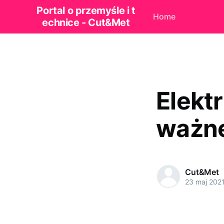
Portal o przemyśle i t
Home
echnice - Cut&Met
Elekt
ważn
Cut&Met
23 maj 202