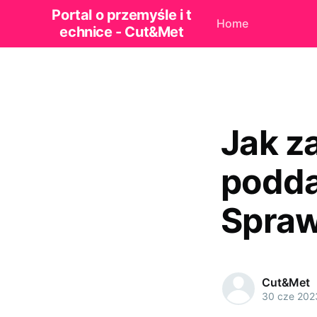
Portal o przemyśle i t
Home
echnice - Cut&Met
Jak 
podda
Spraw
Cut&Met
30 cze 202