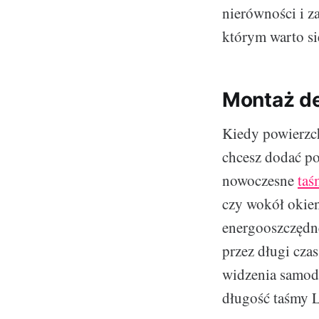
nierówności i z
którym warto si
Montaż d
Kiedy powierzch
chcesz dodać p
nowoczesne
taś
czy wokół okien
energooszczędne
przez długi czas
widzenia samod
długość taśmy L