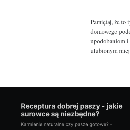
Pamiętaj, że to
domowego podda
upodobaniom i st
ulubionym mie
Receptura dobrej paszy - jakie
surowce są niezbędne?
Karmienie naturalne czy pasze gotowe? -