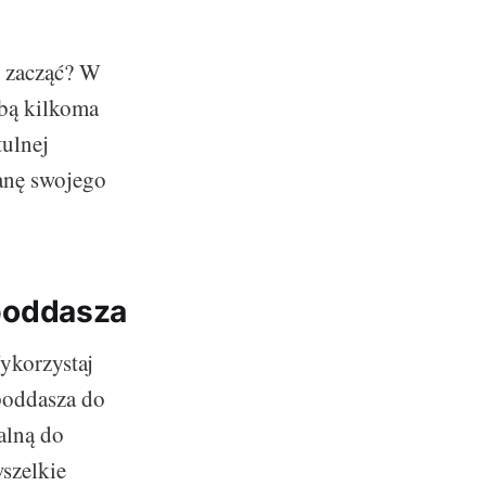
o zacząć? W
tobą kilkoma
tulnej
ianę swojego
poddasza
ykorzystaj
poddasza do
alną do
wszelkie