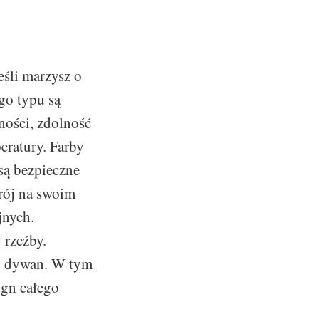
Jeśli marzysz o
go typu są
ności, zdolność
eratury. Farby
 są bezpieczne
rój na swoim
jnych.
 rzeźby.
ny dywan. W tym
ign całego