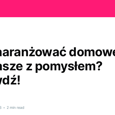
zaaranżować domow
sze z pomysłem?
dź!
3
•
2 min read