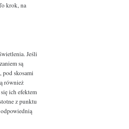
To krok, na
wietlenia. Jeśli
zaniem są
, pod skosami
są również
się ich efektem
istotne z punktu
 odpowiednią