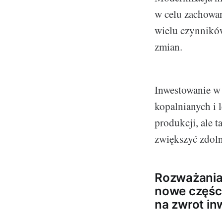
w celu zachowa
wielu czynników
zmian.
Inwestowanie 
kopalnianych i 
produkcji, ale 
zwiększyć zdol
Rozważania 
nowe części
na zwrot in