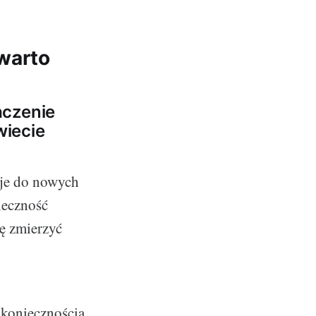
warto
aczenie
wiecie
tuje do nowych
ieczność
ę zmierzyć
ę koniecznością