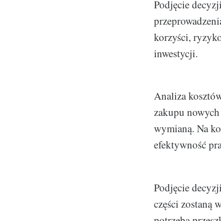
Podjęcie decyzj
przeprowadzenia
korzyści, ryzyk
inwestycji.
Analiza kosztów
zakupu nowych c
wymianą. Na ko
efektywność pra
Podjęcie decyzj
części zostaną 
potrzeba przesz