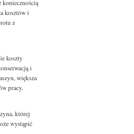
z koniecznością
za kosztów i
rotu z
ie koszty
konserwacją i
aszyn, większa
ów pracy.
zyna, której
może wystąpić