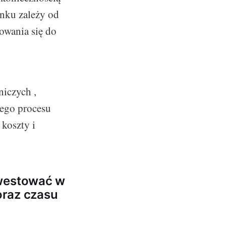
nku zależy od
owania się do
niczych ,
nego procesu
 koszty i
nwestować w
oraz czasu