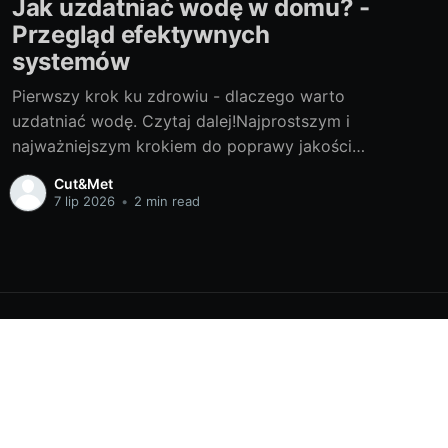
Jak uzdatniać wodę w domu? -
Przegląd efektywnych
systemów
Pierwszy krok ku zdrowiu - dlaczego warto
uzdatniać wodę. Czytaj dalej!Najprostszym i
najważniejszym krokiem do poprawy jakości
wody, którą spożywamy, jest oczywiście
Cut&Met
uzdatnianie jej w domu. Kranówka, choć często
7 lip 2026
•
2 min read
uznawana za najwygodniejsze źródło płynów,
może zawierać wiele, Jakie substancje mogą
znajdować się w naszej kranówce?takie jak
chlor, pestycydy,
Powered by Ghost