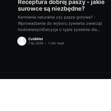
Receptura dobrej paszy - jakie
surowce są niezbędne?
Karmienie naturalne czy pasze gotowe? -
Wprowadzenie do wyboru żywienia zwierząt
hodowlanychDecyzja o typie żywienia dla
twoich zwierząt hodowlanych to niełatwy
Cut&Met
wybór. Naturalne karmienie, czyli podawanie
7 lip 2026
•
1 min read
zwierzętom surowców w naturalnej formie,
wydaje się być najzdrowszym sposobem.
Jednakże, jest to czasochłonny proces, który
wymaga dużo uwagi i wiedzy. Z drugiej strony
Portal o przemyśle i technice - Cut&Met
© 2026