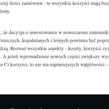
szej ilości zamówień - te wszystkie korzyści mają b
irmy.
k, że decyzja o inwestowaniu w nowoczesne zmienni
órniczych, kopalnianych i leśnych powinna być popr
izą. Rozważ wszystkie aspekty - koszty, korzyści, ry
i. A jeżeli wprowadzenie nowych części zwiększy wy
ie Ci korzyści, to nie ma najmniejszych wątpliwości –