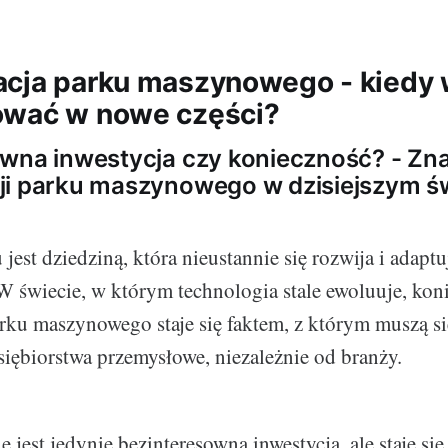
cja parku maszynowego - kiedy 
ować w nowe części?
wna inwestycja czy konieczność? - Zn
ji parku maszynowego w dzisiejszym ś
jest dziedziną, która nieustannie się rozwija i adap
W świecie, w którym technologia stale ewoluuje, kon
rku maszynowego staje się faktem, z którym muszą si
siębiorstwa przemysłowe, niezależnie od branży.
 jest jedynie bezinteresowną inwestycją, ale staje si