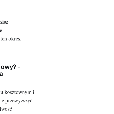
sisz
e
 ten okres,
nowy? -
la
ku kosztownym i
nie przewyższyć
liwość