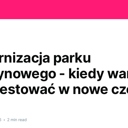
nizacja parku
nowego - kiedy wa
estować w nowe cz
6
•
2 min read