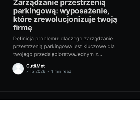
Zarządzanie przestrzenią
parkingową: wyposażenie,
które zrewolucjonizuje twoją
firmę
Definicja problemu: dlaczego zarządzanie
przestrzenią parkingową jest kluczowe dla
twojego przedsiębiorstwaJednym z
kluczowych aspektów prowadzenia firm i
Cut&Met
placów budowy jest efektywne zarządzanie
7 lip 2026
•
1 min read
przestrzenią parkingową. To często pomijany, a
jednak niezwykle istotny czynnik wpływający
na wydajność i funkcjonalność
przedsiębiorstwa. Niewłaściwie realizowane
zarządzanie parkingiem może prowadzić do
problemów z logistyką, zarzucenia przestrzeni