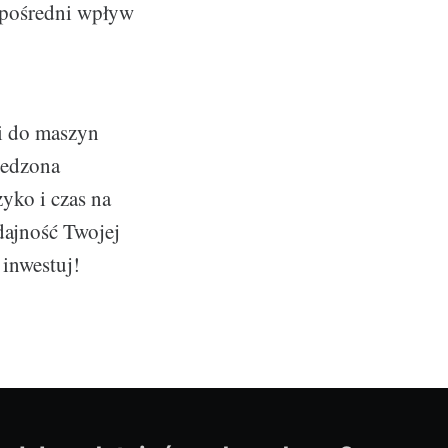
ezpośredni wpływ
ki do maszyn
zedzona
zyko i czas na
dajność Twojej
 inwestuj!