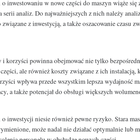
i o inwestowaniu w nowe części do maszyn wiąże się 
 serii analiz. Do najważniejszych z nich należy anali
o związane z inwestycją, a także oszacowanie czasu zw
 i korzyści powinna obejmować nie tylko bezpośredn
zęści, ale również koszty związane z ich instalacją, 
rzyści wpływa przede wszystkim lepsza wydajność m
cy, a także potencjał do obsługi większych wolumen
i o inwestycji niesie również pewne ryzyko. Stara mas
wymienione, może nadal nie działać optymalnie lub 
kolenia personelu w obsłudze nowych części.