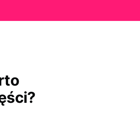
rto
ęści?