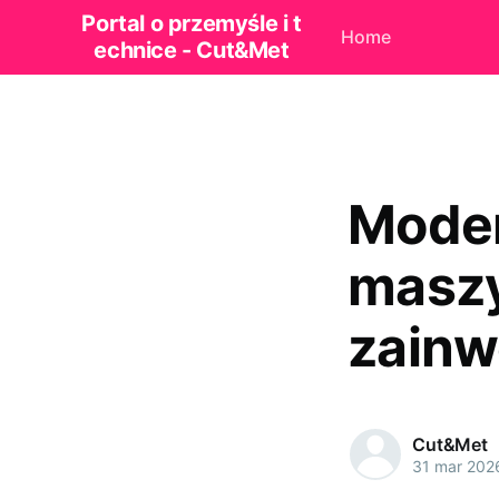
Portal o przemyśle i t
Home
echnice - Cut&Met
Moder
maszy
zainw
Cut&Met
31 mar 202