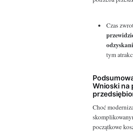
Czas zwrot
przewidzie
odzyskani
tym atrakc
Podsumowan
Wnioski na 
przedsiębio
Choć moderniza
skomplikowanym 
początkowe kosz