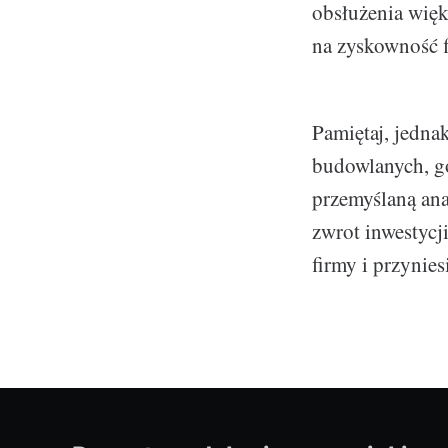
obsłużenia więk
na zyskowność f
Pamiętaj, jedna
budowlanych, g
przemyślaną anal
zwrot inwestycj
firmy i przynies