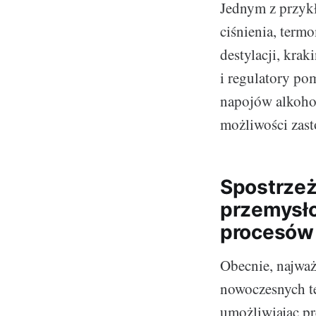
Jednym z przyk
ciśnienia, term
destylacji, kra
i regulatory po
napojów alkohol
możliwości zas
Spostrzeż
przemysło
procesów
Obecnie, najważ
nowoczesnych te
umożliwiając p