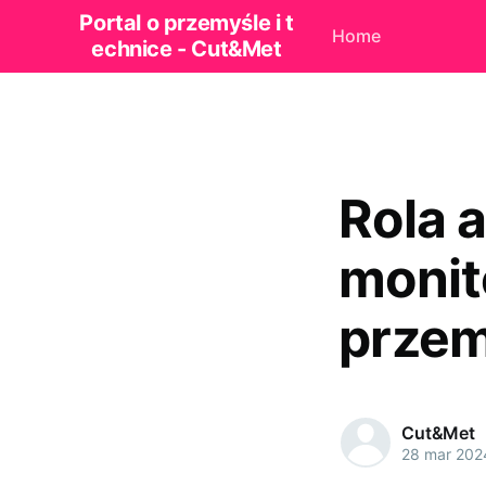
Portal o przemyśle i t
Home
echnice - Cut&Met
Rola 
monit
prze
Cut&Met
28 mar 202