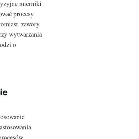
yzyjne mierniki
ować procesy
tomiast, zawory
 czy wytwarzania
odzi o
ie
tosowanie
zastosowania,
 procesów