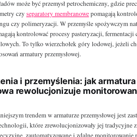
ładów może być przemysł petrochemiczny, gdzie prec
ometry czy
separatory membranowe
pomagają kontrol
kingu czy polimeryzacji. W przemyśle spożywczym na
magają kontrolować procesy pasteryzacji, fermentacji
owych. To tylko wierzchołek góry lodowej, jeżeli ch
tosowań armatury przemysłowej.
enia i przemyślenia: jak armatura
wa rewolucjonizuje monitorowan
niejszym trendem w armaturze przemysłowej jest zas
chnologii, które zrewolucjonizowały jej tradycyjne 
recyzyjne, zautomatyzowane i zdalne monitorowanie