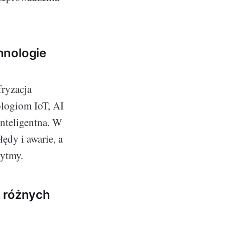
hnologie
fryzacja
ologiom IoT, AI
inteligentna. W
ędy i awarie, a
rytmy.
z różnych