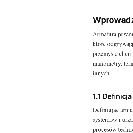
Wprowadze
Armatura przemy
które odgrywają
przemyśle chem
manometry, ter
innych.
1.1 Definicj
Definiując arma
systemów i urzą
procesów techno