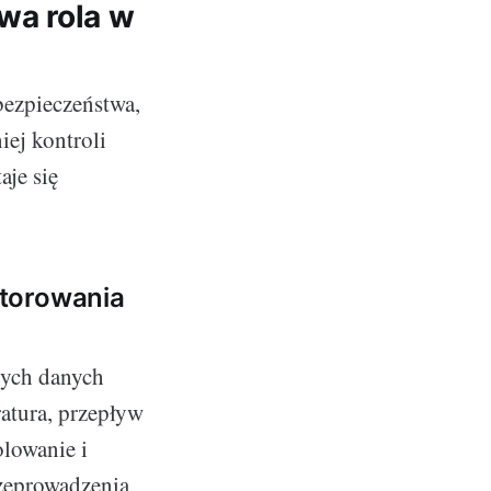
owa rola w
ezpieczeństwa,
ej kontroli
aje się
itorowania
nych danych
ratura, przepływ
olowanie i
zeprowadzenia