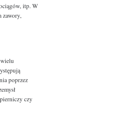
rociągów, itp. W
m zawory,
 wielu
ystępują
nia poprzez
zemysł
pierniczy czy