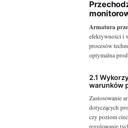
Przechodzi
monitoro
Armatura prz
efektywności i
procesów techno
optymalna prod
2.1 Wykorz
warunków 
Zastosowanie a
dotyczących pro
czy poziom ciec
regulowanie ty