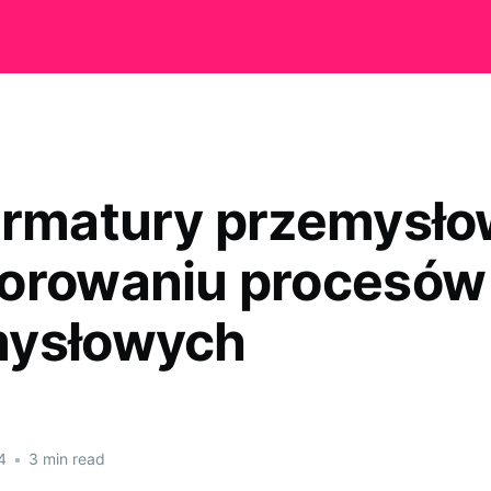
armatury przemysło
orowaniu procesów
mysłowych
4
•
3 min read