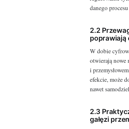
danego procesu
2.2 Przewag
poprawiają
W dobie cyfrowej
otwierają nowe 
i przemysłowemu
efekcie, może d
nawet samodziel
2.3 Praktyc
gałęzi prze