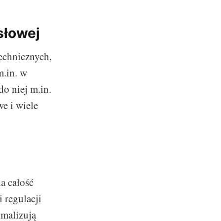
słowej
echnicznych,
m.in. w
o niej m.in.
e i wiele
a całość
 regulacji
ymalizują