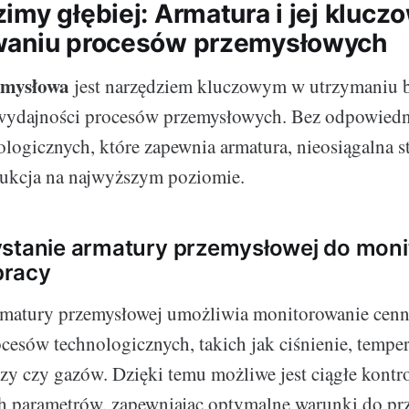
my głębiej: Armatura i jej klucz
waniu procesów przemysłowych
emysłowa
jest narzędziem kluczowym w utrzymaniu b
 wydajności procesów przemysłowych. Bez odpowiedni
logicznych, które zapewnia armatura, nieosiągalna st
ukcja na najwyższym poziomie.
ystanie armatury przemysłowej do mon
pracy
rmatury przemysłowej umożliwia monitorowanie cen
cesów technologicznych, takich jak ciśnienie, tempe
zy czy gazów. Dzięki temu możliwe jest ciągłe kontr
ch parametrów, zapewniając optymalne warunki do pr