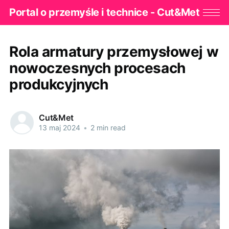
Portal o przemyśle i technice - Cut&Met
Rola armatury przemysłowej w
nowoczesnych procesach
produkcyjnych
Cut&Met
13 maj 2024
•
2 min read