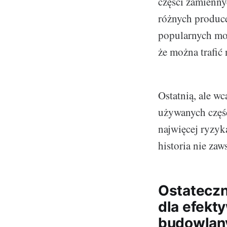
części zamienny
różnych produce
popularnych mod
że można trafić 
Ostatnią, ale w
używanych części
najwięcej ryzyk
historia nie zaw
Ostateczn
dla efekt
budowlan