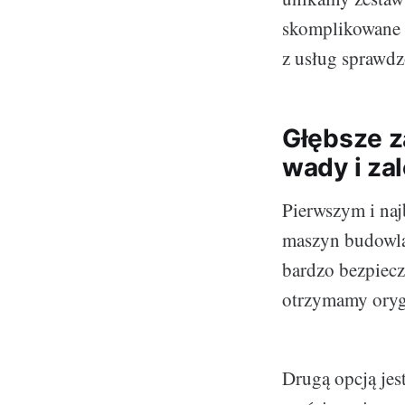
skomplikowane u
z usług sprawdz
Głębsze z
wady i za
Pierwszym i naj
maszyn budowlan
bardzo bezpiec
otrzymamy orygi
Drugą opcją jes