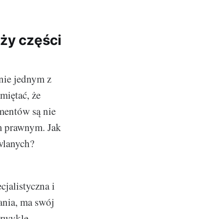
nży części
nie jednym z
miętać, że
ementów są nie
em prawnym. Jak
wlanych?
cjalistyczna i
ania, ma swój
ezwykle