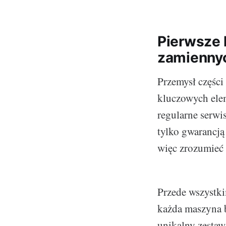
Pierwsze 
zamienny
Przemysł częśc
kluczowych elem
regularne serwi
tylko gwarancją
więc zrozumieć
Przede wszystkim
każda maszyna b
unikalny zestaw