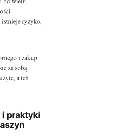
i od wielu
ości
istnieje ryzyko,
tórnego i zakup
sie za sobą
żyte, a ich
i praktyki
maszyn