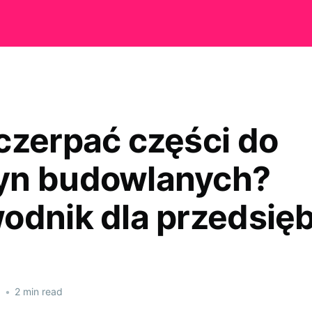
czerpać części do
yn budowlanych?
odnik dla przedsięb
6
•
2 min read