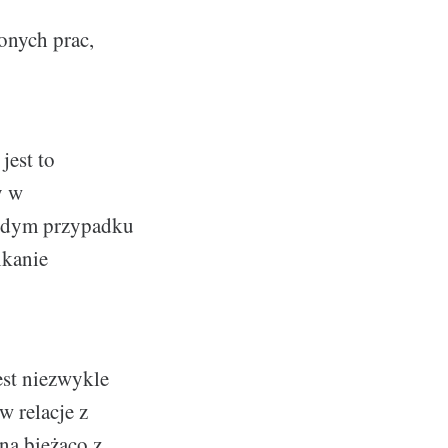
onych prac,
jest to
y w
ażdym przypadku
ikanie
st niezwykle
 relacje z
na bieżąco z