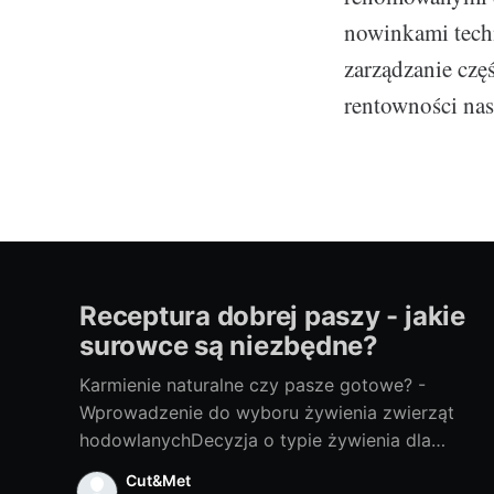
nowinkami tech
zarządzanie czę
rentowności nas
Receptura dobrej paszy - jakie
surowce są niezbędne?
Karmienie naturalne czy pasze gotowe? -
Wprowadzenie do wyboru żywienia zwierząt
hodowlanychDecyzja o typie żywienia dla
twoich zwierząt hodowlanych to niełatwy
Cut&Met