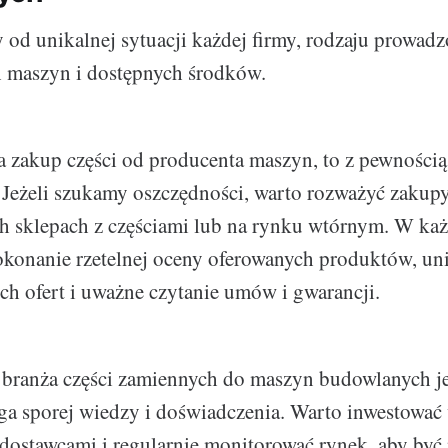
 od unikalnej sytuacji każdej firmy, rodzaju prowadz
 maszyn i dostępnych środków.
na zakup części od producenta maszyn, to z pewnością 
. Jeżeli szukamy oszczędności, warto rozważyć zakup
ych sklepach z częściami lub na rynku wtórnym. W k
okonanie rzetelnej oceny oferowanych produktów, un
ich ofert i uważne czytanie umów i gwarancji.
branża części zamiennych do maszyn budowlanych je
a sporej wiedzy i doświadczenia. Warto inwestować w
stawcami i regularnie monitorować rynek, aby być 