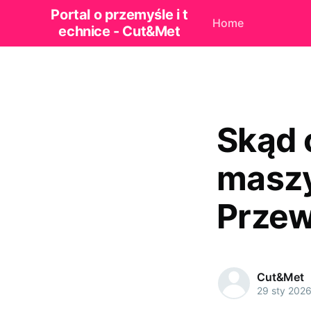
Portal o przemyśle i t
Home
echnice - Cut&Met
Skąd 
masz
Przew
Cut&Met
29 sty 202