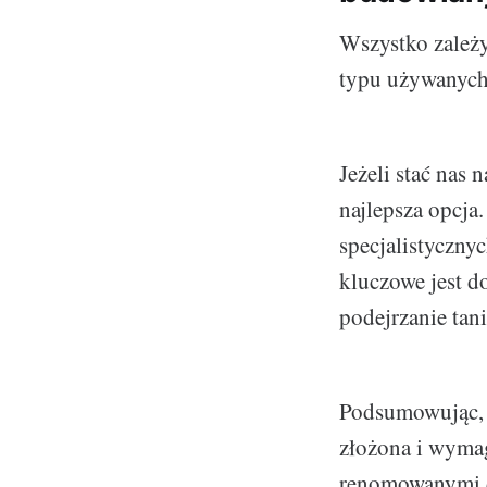
Wszystko zależy
typu używanych
Jeżeli stać nas 
najlepsza opcja
specjalistyczn
kluczowe jest d
podejrzanie tan
Podsumowując, 
złożona i wymag
renomowanymi do