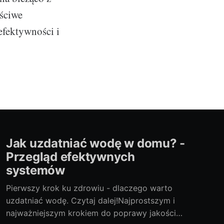
ściwe
efektywności i
Jak uzdatniać wodę w domu? -
Przegląd efektywnych
systemów
Pierwszy krok ku zdrowiu - dlaczego warto
uzdatniać wodę. Czytaj dalej!Najprostszym i
najważniejszym krokiem do poprawy jakości