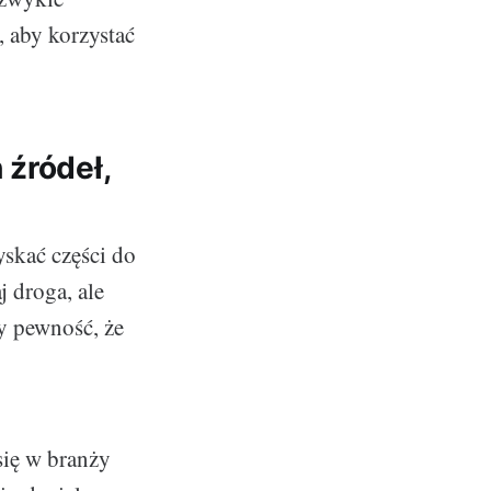
, aby korzystać
 źródeł,
skać części do
 droga, ale
y pewność, że
się w branży