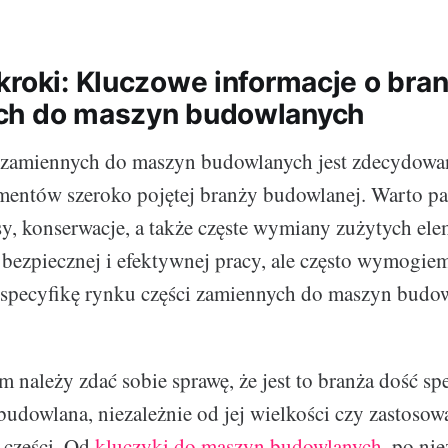
kroki: Kluczowe informacje o bra
ch do maszyn budowlanych
i zamiennych do maszyn budowlanych jest zdecydowa
entów szeroko pojętej branży budowlanej. Warto pa
sy, konserwacje, a także częste wymiany zużytych el
 bezpiecznej i efektywnej pracy, ale często wymogi
 specyfikę rynku części zamiennych do maszyn budo
 należy zdać sobie sprawę, że jest to branża dość spe
udowlana, niezależnie od jej wielkości czy zastosow
 części. Od
kluczyki do maszyn budowlanych
, po ni