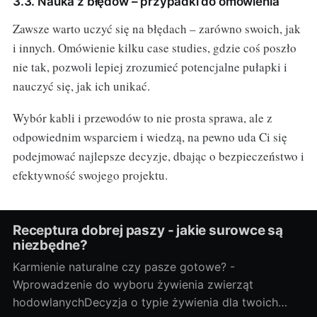
3.3. Nauka z błędów – przypadki do omówienia
Zawsze warto uczyć się na błędach – zarówno swoich, jak
i innych. Omówienie kilku case studies, gdzie coś poszło
nie tak, pozwoli lepiej zrozumieć potencjalne pułapki i
nauczyć się, jak ich unikać.
Wybór kabli i przewodów to nie prosta sprawa, ale z
odpowiednim wsparciem i wiedzą, na pewno uda Ci się
podejmować najlepsze decyzje, dbając o bezpieczeństwo i
efektywność swojego projektu.
Receptura dobrej paszy - jakie surowce są
niezbędne?
Karmienie naturalne czy pasze gotowe? -
Wprowadzenie do wyboru żywienia zwierząt
hodowlanychDecyzja o typie żywienia dla twoich