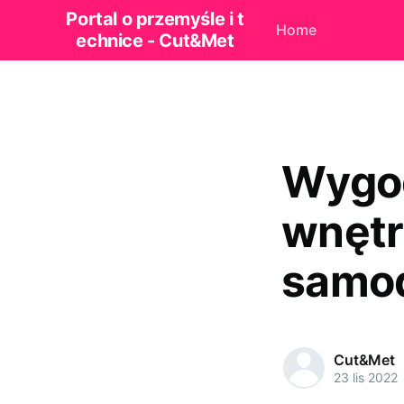
Portal o przemyśle i t
Home
echnice - Cut&Met
Wygod
wnętr
samod
Cut&Met
23 lis 2022