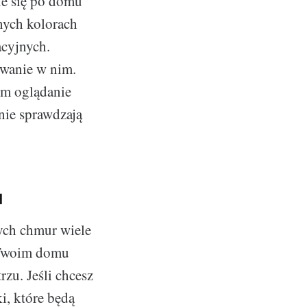
ie się po domu
nych kolorach
acyjnych.
ywanie w nim.
ym oglądanie
nie sprawdzają
u
ych chmur wiele
w Twoim domu
zu. Jeśli chcesz
i, które będą