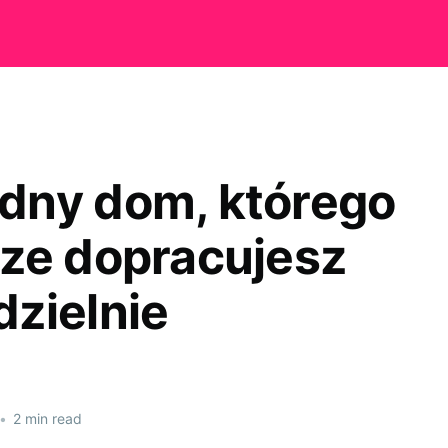
ny dom, którego
ze dopracujesz
zielnie
•
2 min read