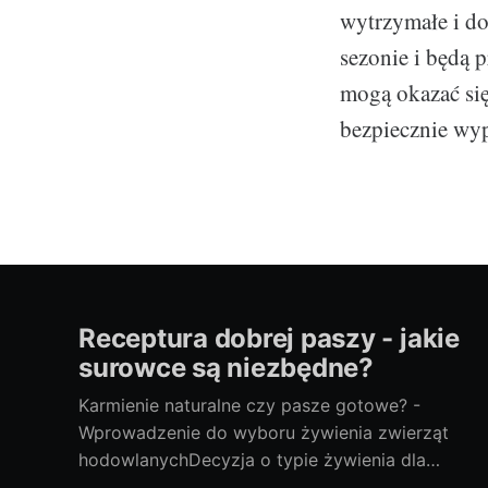
wytrzymałe i do
sezonie i będą 
mogą okazać si
bezpiecznie wy
Receptura dobrej paszy - jakie
surowce są niezbędne?
Karmienie naturalne czy pasze gotowe? -
Wprowadzenie do wyboru żywienia zwierząt
hodowlanychDecyzja o typie żywienia dla
twoich zwierząt hodowlanych to niełatwy