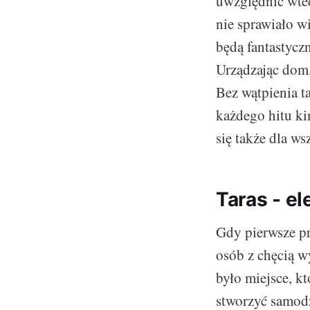
uwzględnić wted
nie sprawiało w
będą fantastycz
Urządzając dom,
Bez wątpienia 
każdego hitu k
się także dla w
Taras - e
Gdy pierwsze p
osób z chęcią w
było miejsce, k
stworzyć samodzi