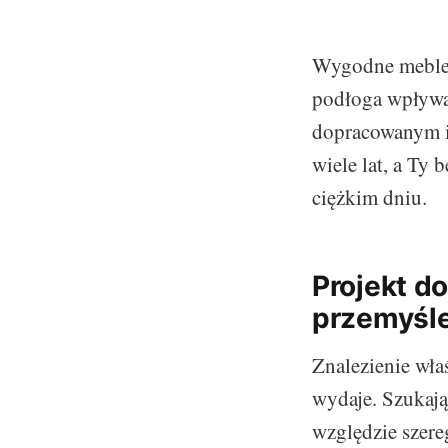
Wygodne meble, 
podłoga wpływa
dopracowanym i
wiele lat, a Ty
ciężkim dniu.
Projekt d
przemyśl
Znalezienie właś
wydaje. Szukają
względzie szere