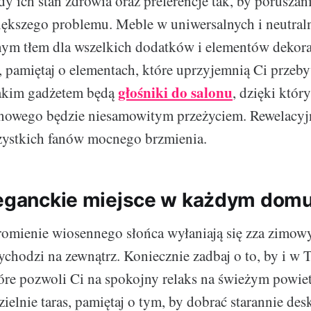
y ich stan zdrowia oraz preferencje tak, by poruszan
iększego problemu. Meble w uniwersalnych i neutral
nym tłem dla wszelkich dodatków i elementów dekor
 pamiętaj o elementach, które uprzyjemnią Ci przeb
głośniki do salonu
takim gadżetem będą
, dzięki któr
inowego będzie niesamowitym przeżyciem. Rewelacyj
szystkich fanów mocnego brzmienia.
leganckie miejsce w każdym dom
romienie wiosennego słońca wyłaniają się zza zimow
ychodzi na zewnątrz. Koniecznie zadbaj o to, by i 
tóre pozwoli Ci na spokojny relaks na świeżym powietr
elnie taras, pamiętaj o tym, by dobrać starannie desk