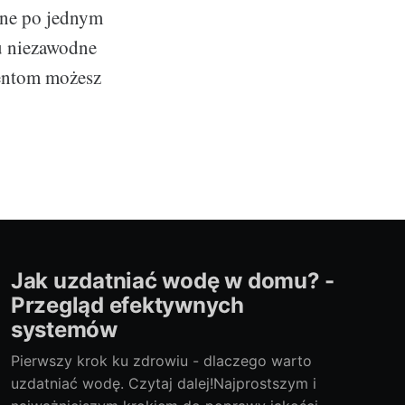
one po jednym
żu niezawodne
mentom możesz
Jak uzdatniać wodę w domu? -
Przegląd efektywnych
systemów
Pierwszy krok ku zdrowiu - dlaczego warto
uzdatniać wodę. Czytaj dalej!Najprostszym i