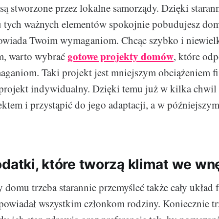
e są stworzone przez lokalne samorządy. Dzięki stara
u tych ważnych elementów spokojnie pobudujesz dom
owiada Twoim wymaganiom. Chcąc szybko i niewiel
gotowe projekty domów
, warto wybrać
, które od
aniom. Taki projekt jest mniejszym obciążeniem f
projekt indywidualny. Dzięki temu już w kilka chwil
ektem i przystąpić do jego adaptacji, a w późniejszym
odatki, które tworzą klimat we wn
domu trzeba starannie przemyśleć także cały układ 
powiadał wszystkim członkom rodziny. Koniecznie t