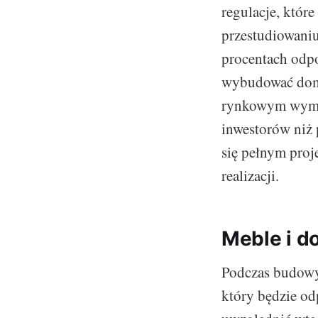
regulacje, któr
przestudiowani
procentach odp
wybudować dom
rynkowym wymag
inwestorów niż 
się pełnym proj
realizacji.
Meble i d
Podczas budowy 
który będzie od