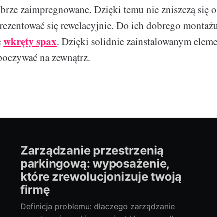
brze zaimpregnowane. Dzięki temu nie zniszczą się 
prezentować się rewelacyjnie. Do ich dobrego monta
wkręty spax
ę
. Dzięki solidnie zainstalowanym ele
poczywać na zewnątrz.
Zarządzanie przestrzenią
parkingową: wyposażenie,
które zrewolucjonizuje twoją
firmę
Definicja problemu: dlaczego zarządzanie