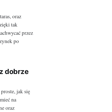
aras, oraz
ięki tak
achwycać przez
czynek po
sz dobrze
proste, jak się
 mieć na
ne oraz