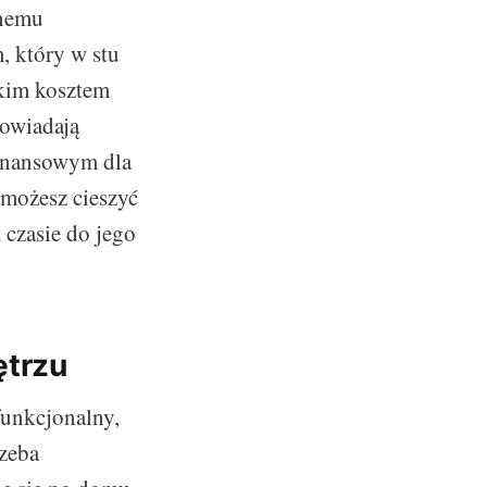
nnemu
, który w stu
kim kosztem
powiadają
inansowym dla
 możesz cieszyć
 czasie do jego
ętrzu
funkcjonalny,
rzeba